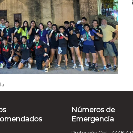
la
os
Números de
comendados
Emergencia
Protección Civil - 444814