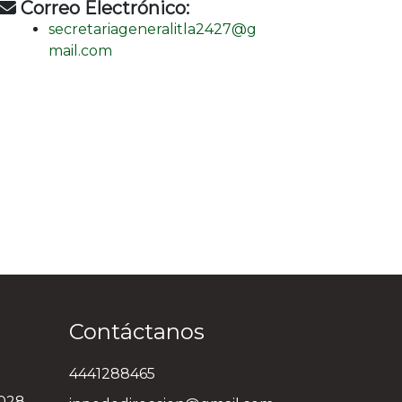
Correo Electrónico:
secretariageneralitla2427@g
mail.com
Contáctanos
4441288465
3028